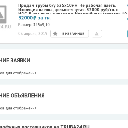
Продам трубы б/у 325х10мм. Не рабочая плеть.
Изоляция пленка, цельнотянутая. 32000 руб/тн. с
НДС .В наличие на складе г. Новосибирск.(остаток 10
32000
за тн.
тн.) .
Размер: 325х9,10
08 апреля, 2019
В ИЗБРАННОЕ
НИЕ ЗАЯВКИ
тов для отображения
НИЕ ОБЪЯВЛЕНИЯ
тов для отображения
надёжных поставщиков на TRUBA24.RU