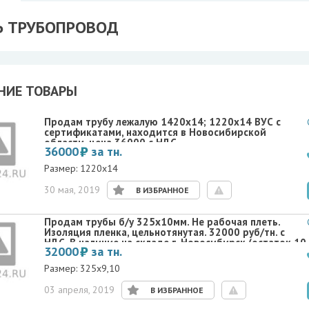
Ь ТРУБОПРОВОД
НИЕ ТОВАРЫ
Продам трубу лежалую 1420х14; 1220х14 ВУС с
сертификатами, находится в Новосибирской
области, цена 36000 с НДС.
36000
за тн.
Размер: 1220х14
30 мая, 2019
В ИЗБРАННОЕ
Продам трубы б/у 325х10мм. Не рабочая плеть.
Изоляция пленка, цельнотянутая. 32000 руб/тн. с
НДС .В наличие на складе г. Новосибирск.(остаток 10
32000
за тн.
тн.) .
Размер: 325х9,10
03 апреля, 2019
В ИЗБРАННОЕ