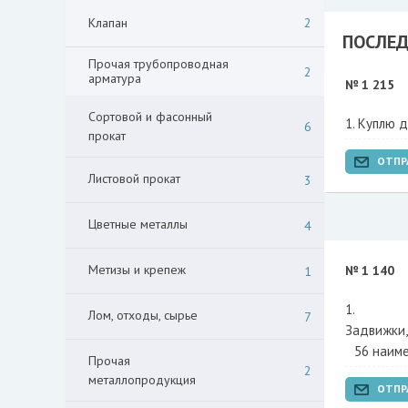
Клапан
2
ПОСЛЕД
Прочая трубопроводная
2
арматура
№ 1 215
Сортовой и фасонный
Куплю д
6
прокат
ОТПР
Листовой прокат
3
Цветные металлы
4
Метизы и крепеж
№ 1 140
1
Лом, отходы, сырье
7
Задвижки,
56 наим
Прочая
2
металлопродукция
ОТПР