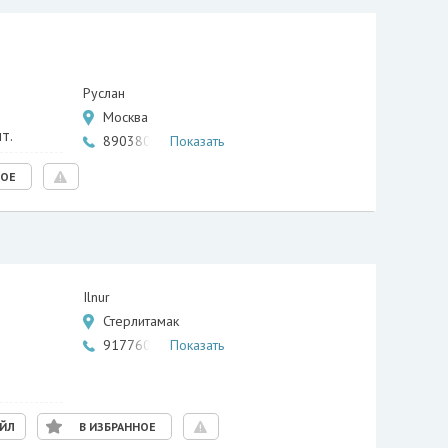
Руслан
Москва
т.
8903806…
Показать
НОЕ
Ilnur
Стерлитамак
9177609…
Показать
АЙЛ
В ИЗБРАННОЕ