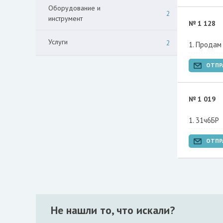
Оборудование и
2
инструмент
№ 1 128
Услуги
2
Продам 
ОТПР
№ 1 019
31ч6БР
ОТПР
Не нашли то, что искали?