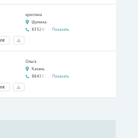
кристина
Шумиха
8352452…
Показать
НОЕ
Ольга
Казань
8843571…
Показать
НОЕ