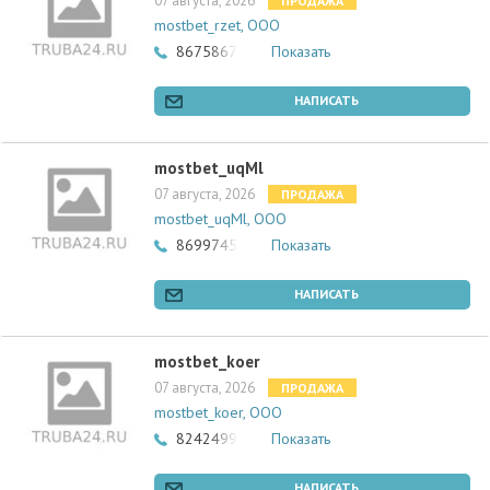
07 августа, 2026
ПРОДАЖА
mostbet_rzet, ООО
86758674177
Показать
НАПИСАТЬ
mostbet_uqMl
07 августа, 2026
ПРОДАЖА
mostbet_uqMl, ООО
86997459448
Показать
НАПИСАТЬ
mostbet_koer
07 августа, 2026
ПРОДАЖА
mostbet_koer, ООО
82424996155
Показать
НАПИСАТЬ