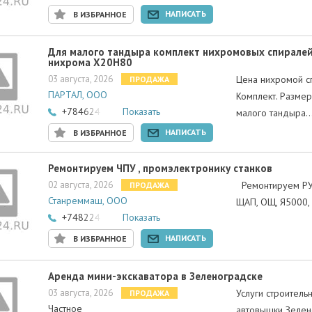
НАПИСАТЬ
В ИЗБРАННОЕ
Для малого тандыра комплект нихромовых спиралей 0,
нихрома Х20Н80
03 августа, 2026
Цена нихромой сп
ПРОДАЖА
ПАРТАЛ, ООО
Комплект. Размер
+78462466502
Показать
малого тандыра
НАПИСАТЬ
В ИЗБРАННОЕ
Ремонтируем ЧПУ , промэлектронику станков
02 августа, 2026
Ремонтируем РУНН
ПРОДАЖА
Станреммаш, ООО
ЩАП, ОЩ, Я5000,
+74822418056
Показать
НАПИСАТЬ
В ИЗБРАННОЕ
Аренда мини-экскаватора в Зеленоградске
03 августа, 2026
Услуги строительн
ПРОДАЖА
Частное
автовышки Зелено