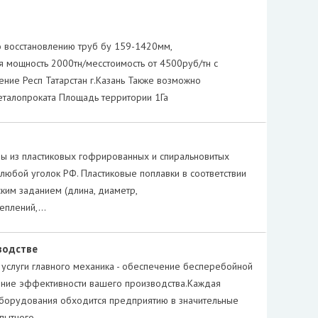
о восстановлению труб бу 159-1420мм,
я мощность 2000тн/месстоимость от 4500руб/тн с
ние Респ Татарстан г.Казань Также возможно
еталопроката Площадь территории 1Га
ны из пластиковых гофрированных и спиральновитых
 любой уголок РФ. Пластиковые поплавки в соответствии
ким заданием (длина, диаметр,
еплений,…
водстве
слуги главного механика - обеспечение бесперебойной
ние эффективности вашего производства.Каждая
оборудования обходится предприятию в значительные
опытного…