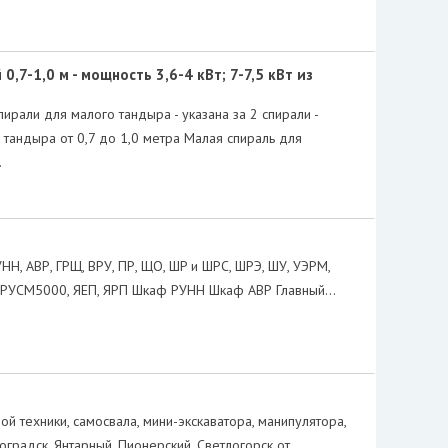
7-1,0 м - мощность 3,6-4 кВт; 7-7,5 кВт из
ирали для малого тандыра - указана за 2 спирали -
 тандыра от 0,7 до 1,0 метра Малая спираль для
…
, АВР, ГРЩ, ВРУ, ПР, ЩО, ШP и ШРС, ШРЭ, ШУ, УЭРМ,
 РУСМ5000, ЯЕП, ЯРП Шкаф РУНН Шкаф АВР Главный…
ой техники, самосвала, мини-экскаватора, манипулятора,
градск, Янтарный, Пионерский, Светлогорск от