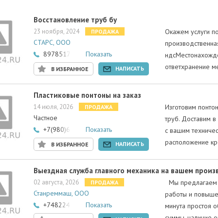
Восстановление труб бу
23 ноября, 2024
Окажем услуги п
ПРОДАЖА
СТАРС, ООО
производственна
89785178739
Показать
ндсМестонахожде
ответхранение м
НАПИСАТЬ
В ИЗБРАННОЕ
Пластиковые понтоны на заказ
14 июля, 2026
Изготовим понто
ПРОДАЖА
Частное
труб. Доставим в
+7(980)6501344
Показать
с вашим техничес
расположение кр
НАПИСАТЬ
В ИЗБРАННОЕ
Выездная служба главного механика на вашем произ
02 августа, 2026
Мы предлагаем у
ПРОДАЖА
Станреммаш, ООО
работы и повыше
+74822418056
Показать
минута простоя 
суммы, наличие 