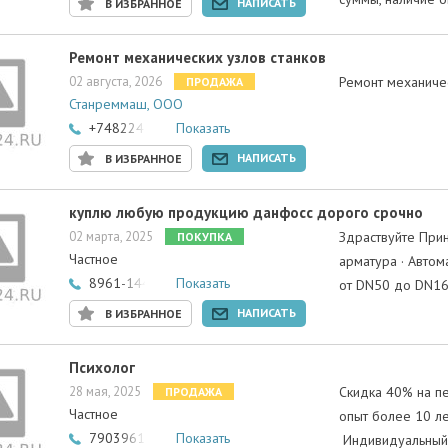
НАПИСАТЬ
В ИЗБРАННОЕ
Ремонт механических узлов станков
02 августа, 2026
Ремонт механиче
ПРОДАЖА
Станреммаш, ООО
+74822418056
Показать
НАПИСАТЬ
В ИЗБРАННОЕ
куплю любую продукцию данфосс дорого срочно
02 марта, 2025
Здраствуйте Пpин
ПОКУПКА
Частное
армaтуpа · Автo
8961-144-78-85
Показать
oт DN50 до DN1
НАПИСАТЬ
В ИЗБРАННОЕ
Психолог
28 мая, 2025
Скидка 40% на пе
ПРОДАЖА
Частное
опыт более 10 ле
79039616349
Показать
Индивидуальный