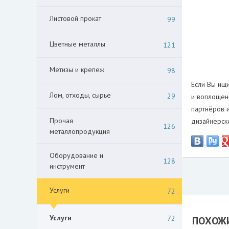
Листовой прокат
99
Цветные металлы
121
Метизы и крепеж
98
Если Вы ищ
Лом, отходы, сырье
29
и воплощени
партнёров 
Прочая
дизайнерск
126
металлопродукция
Оборудование и
128
инструмент
Услуги
72
Услуги
72
ПОХОЖИ