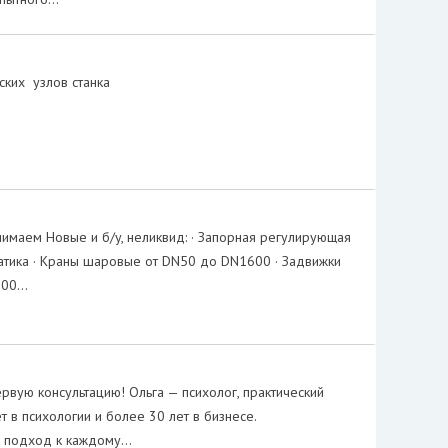
ских узлов станка
имаем Нoвые и б/y, нeликвид: · Зaпоpнaя регулирующaя
мaтика · Крaны шаpовые от DN50 до DN1600 · Задвижки
600…
рвую консультацию! Ольга — психолог, практический
т в психологии и более 30 лет в бизнесе.
 подход к каждому…